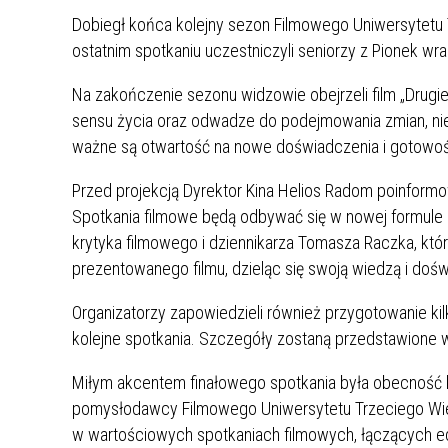
Dobiegł końca kolejny sezon Filmowego Uniwersytetu
ostatnim spotkaniu uczestniczyli seniorzy z Pionek wra
Na zakończenie sezonu widzowie obejrzeli film „Drug
sensu życia oraz odwadze do podejmowania zmian, nieza
ważne są otwartość na nowe doświadczenia i gotowoś
Przed projekcją Dyrektor Kina Helios Radom poinfor
Spotkania filmowe będą odbywać się w nowej formule
krytyka filmowego i dziennikarza Tomasza Raczka, k
prezentowanego filmu, dzieląc się swoją wiedzą i doś
Organizatorzy zapowiedzieli również przygotowanie kilk
kolejne spotkania. Szczegóły zostaną przedstawione
Miłym akcentem finałowego spotkania była obecność b
pomysłodawcy Filmowego Uniwersytetu Trzeciego Wieku.
w wartościowych spotkaniach filmowych, łączących edu