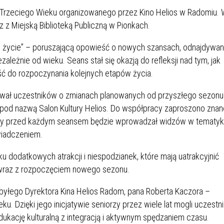
 Trzeciego Wieku organizowanego przez Kino Helios w Radomiu.
z z Miejską Biblioteką Publiczną w Pionkach.
ie życie” – poruszającą opowieść o nowych szansach, odnajdywan
leżnie od wieku. Seans stał się okazją do refleksji nad tym, jak
ć do rozpoczynania kolejnych etapów życia.
mował uczestników o zmianach planowanych od przyszłego sezonu
 pod nazwą Salon Kultury Helios. Do współpracy zaproszono zna
tóry przed każdym seansem będzie wprowadzał widzów w tematy
wiadczeniem.
u dodatkowych atrakcji i niespodzianek, które mają uatrakcyjnić
 wraz z rozpoczęciem nowego sezonu.
yłego Dyrektora Kina Helios Radom, pana Roberta Kaczora –
 Dzięki jego inicjatywie seniorzy przez wiele lat mogli uczestn
kację kulturalną z integracją i aktywnym spędzaniem czasu.