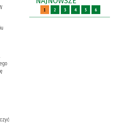
NAJNOWSZE
 W
1
2
3
4
5
6
iu
.
nego
kę
iczyć