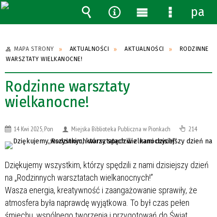
pane
Wyszukiwarka
Narzędzia
Menu
Menu
główne
szczegół
MAPA STRONY
AKTUALNOŚCI
AKTUALNOŚCI
RODZINNE
WARSZTATY WIELKANOCNE!
Rodzinne warsztaty
wielkanocne!
14 Kwi 2025, Pon
Miejska Biblioteka Publiczna w Pionkach
214
Dziękujemy wszystkim, którzy spędzili z nami dzisiejszy dzień
na „Rodzinnych warsztatach wielkanocnych!”
Wasza energia, kreatywność i zaangażowanie sprawiły, że
atmosfera była naprawdę wyjątkowa. To był czas pełen
śmiechu, wspólnego tworzenia i przygotowań do Świąt.